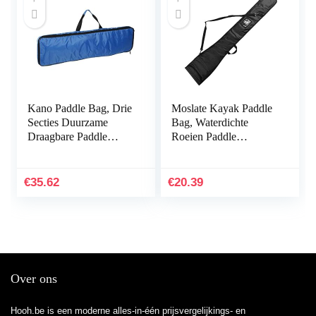
Kano Paddle Bag, Drie
Moslate Kayak Paddle
Secties Duurzame
Bag, Waterdichte
Draagbare Paddle
Roeien Paddle
Draagtas, 93x22x4cm
Opbergtas, Kano
Surfboard Liefhebbers
Paddle Draagtas, Split
voor Kajak Kano
Shaft Kano Paddles
€
35.62
€
20.39
(blauw…
Cover…
Over ons
Hooh.be is een moderne alles-in-één prijsvergelijkings- en