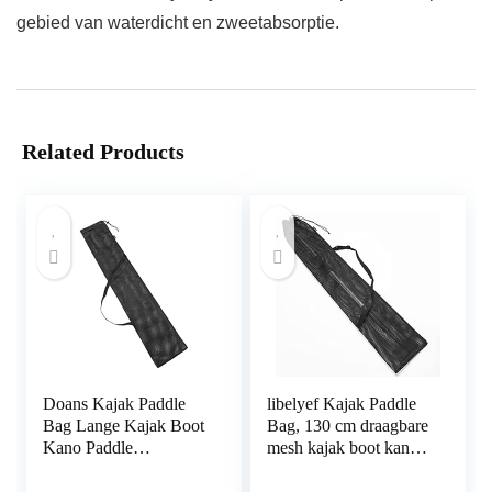
gebied van waterdicht en zweetabsorptie.
Related Products
Doans Kajak Paddle
libelyef Kajak Paddle
Bag Lange Kajak Boot
Bag, 130 cm draagbare
Kano Paddle
mesh kajak boot kano
Opbergtas Split Shaft
paddle opbergtas met
Kano SUP Paddles
verstelbare riem