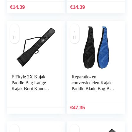
Cover Opbergtas te
€
14.39
€
14.39
koop
F Fityle 2X Kajak
Reparatie- en
Paddle Bag Lange
conversiedelen Kajak
Kajak Boot Kano
Paddle Blade Bag Boot
Paddle Opbergtas
Canoe Blade Carry
Houder Tas Cover
Bag Stand-up Peddel
Duurzaam Draagwerk
Storage Wordt
€
47.35
gebruikt…