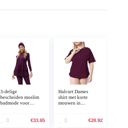
3-delige
Halcurt Dames
bescheiden moslim
shirt met korte
badmode voor
mouwen in
vrouwen, volledige
oversized model
bedekkend badpak
met UPF 50+
met lange mouwen,
ritssluiting
€
33.65
€
28.92
islamitische,