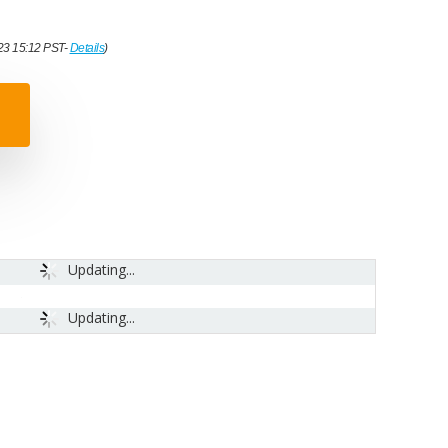
023 15:12 PST-
Details
)
Updating...
Updating...