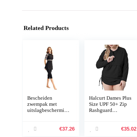
Related Products
Bescheiden
Halcurt Dames Plus
zwempak met
Size UPF 50+ Zip
uitslagbescherming
Rashguard
, surfpak,
Trekkoord
zwemkleding met
Geplooide Tas
korte mouwen,
Surftop
€
37.26
€
35.02
Burkini