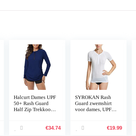
Halcurt Dames UPF
SYROKAN Rash
50+ Rash Guard
Guard zwemshirt
Half Zip Trekkoord
voor dames, UPF
Lange Mouw
50+, korte mouw,
Badpak Top
uv-shirt
€
34.74
€
19.99