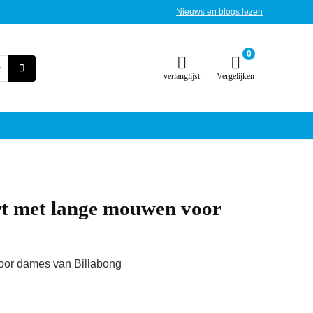
Nieuws en blogs lezen
0
verlanglijst
Vergelijken
rt met lange mouwen voor
or dames van Billabong