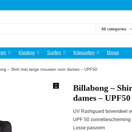
All categories
ren
Kleding
Surfen
Kitesurfen
Blogs
bong – Shirt met lange mouwen voor dames – UPF50
Billabong – Shi
dames – UPF50
UV Rashguard bovendeel vo
UPF 50 zonnebescherming
Losse pasvorm