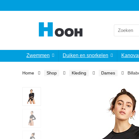
Search
for:
Zwemmen
Duiken en snorkelen
Kanova
Home
Shop
Kleding
Dames
Billa