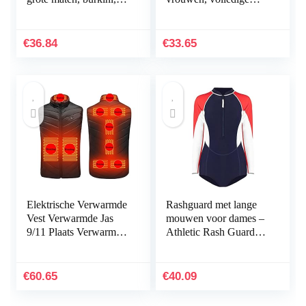
moslim badmode, hijab
bedekkend badpak met
lange mouwen,
islamitische,
€
36.84
€
33.65
Arabische…
Elektrische Verwarmde
Rashguard met lange
Vest Verwarmde Jas
mouwen voor dames –
9/11 Plaats Verwarmd
Athletic Rash Guard
Vest Mannen Dames
Surf-zwempak met
Usb Verwarmde Jas
rits,UV-bescherming
Warme Kleding
Atletisch Splice Rits…
€
60.65
€
40.09
Jacht…