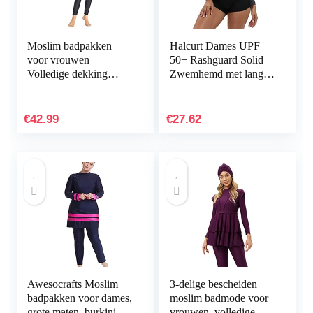
Moslim badpakken
Halcurt Dames UPF
voor vrouwen
50+ Rashguard Solid
Volledige dekking
Zwemhemd met lange
Strandkleding
mouwen neopreen pak
Islamitische Burkini
Top
Lange mouw
€
42.99
€
27.62
Bescheiden
zwemkleding…
Awesocrafts Moslim
3-delige bescheiden
badpakken voor dames,
moslim badmode voor
grote maten, burkini,
vrouwen, volledige