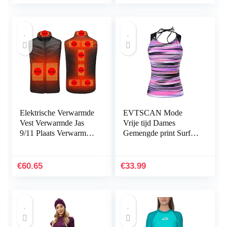
Elektrische Verwarmde
EVTSCAN Mode
Vest Verwarmde Jas
Vrije tijd Dames
9/11 Plaats Verwarmd
Gemengde print Surfen
Vest Mannen Dames
Duikjas Conservatieve
Usb Verwarmde Jas
hoes Belly Spa-jas
Warme Kleding
€
60.65
€
33.99
Jacht…