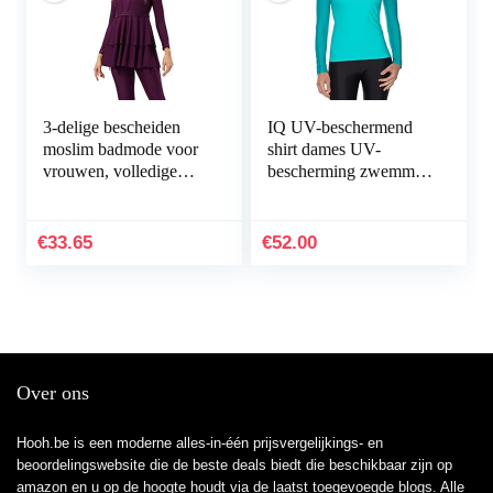
3-delige bescheiden
IQ UV-beschermend
moslim badmode voor
shirt dames UV-
vrouwen, volledige
bescherming zwemmen
bedekkend badpak met
duiken
lange mouwen,
islamitische,
€
33.65
€
52.00
Arabische…
Over ons
Hooh.be is een moderne alles-in-één prijsvergelijkings- en
beoordelingswebsite die de beste deals biedt die beschikbaar zijn op
amazon en u op de hoogte houdt via de laatst toegevoegde blogs. Alle