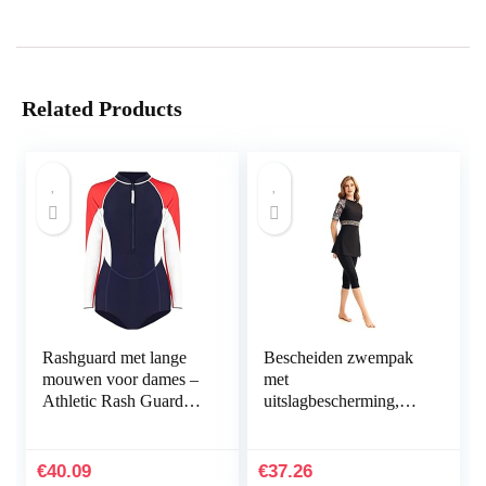
Related Products
Rashguard met lange
Bescheiden zwempak
mouwen voor dames –
met
Athletic Rash Guard
uitslagbescherming,
Surf-zwempak met
surfpak, zwemkleding
rits,UV-bescherming
met korte mouwen,
Atletisch Splice Rits…
Burkini zwemkostuum
€
40.09
€
37.26