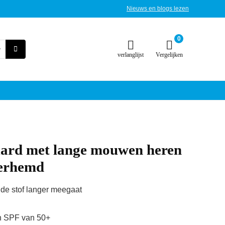
Nieuws en blogs lezen
0
verlanglijst
Vergelijken
rd met lange mouwen heren
erhemd
 de stof langer meegaat
n SPF van 50+