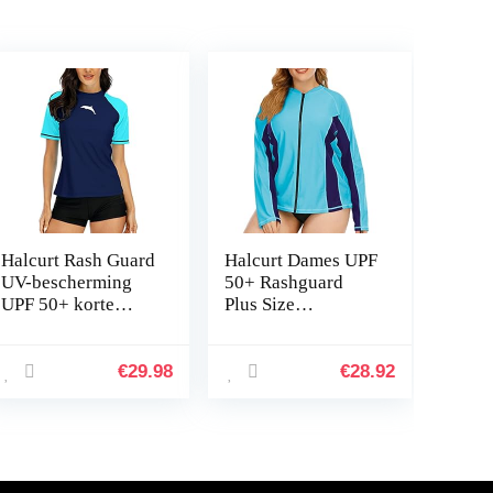
Halcurt Rash Guard
Halcurt Dames UPF
UV-bescherming
50+ Rashguard
UPF 50+ korte
Plus Size
mouwen badshirt
Badhemden met
badmode
lange mouwen
neopreen pak Top
€
29.98
€
28.92