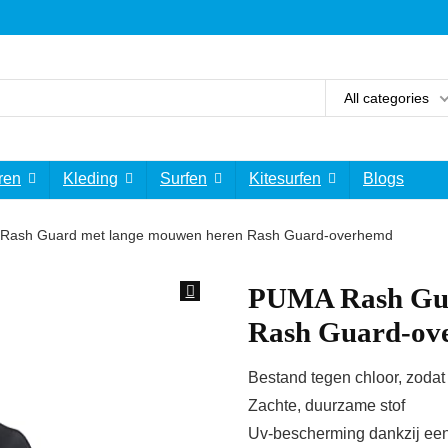
All categories
ren
Kleding
Surfen
Kitesurfen
Blogs
Rash Guard met lange mouwen heren Rash Guard-overhemd
PUMA Rash Gua
Rash Guard-ov
Bestand tegen chloor, zodat
Zachte, duurzame stof
Uv-bescherming dankzij ee