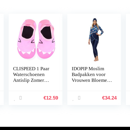
CLISPEED 1 Paar
IDOPIP Moslim
Waterschoenen
Badpakken voor
Antislip Zomer
Vrouwen Bloemen
Ademende
Print Lange
Strandschoenen Op
Mouwen Volledige
Blote Voeten
Cover Bescheiden
€
12.59
€
34.24
Yogasokken
Badmode
Sneldrogend
Islamitische…
Surfen…