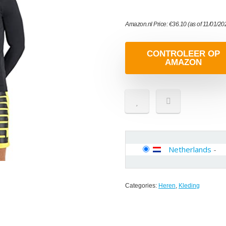
Amazon.nl Price:
€
36.10
(as of 11/01/2
CONTROLEER OP
AMAZON
Netherlands
-
Categories:
Heren
,
Kleding