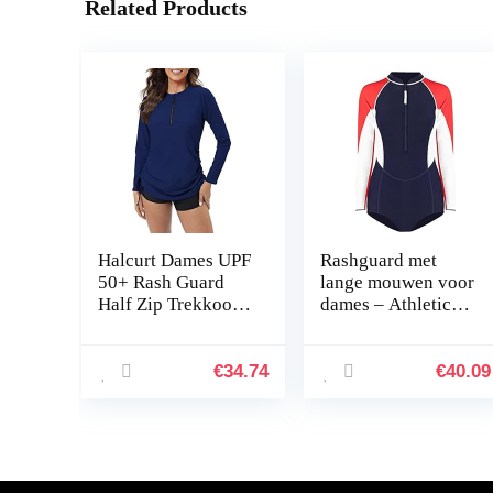
Related Products
Halcurt Dames UPF
Rashguard met
50+ Rash Guard
lange mouwen voor
Half Zip Trekkoord
dames – Athletic
Lange Mouw
Rash Guard Surf-
Badpak Top
zwempak met
rits,UV-
€
34.74
€
40.09
bescherming
Atletisch Splice
Rits…