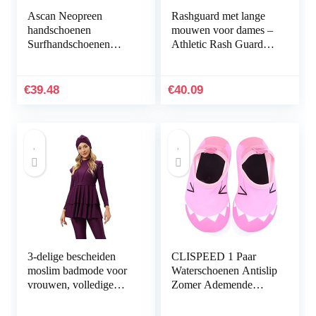
Ascan Neopreen
Rashguard met lange
handschoenen
mouwen voor dames –
Surfhandschoenen
Athletic Rash Guard
Spring
Surf-zwempak met
rits,UV-bescherming
Atletisch Splice Rits…
€
39.48
€
40.09
3-delige bescheiden
CLISPEED 1 Paar
moslim badmode voor
Waterschoenen Antislip
vrouwen, volledige
Zomer Ademende
bedekkend badpak met
Strandschoenen Op
lange mouwen,
Blote Voeten