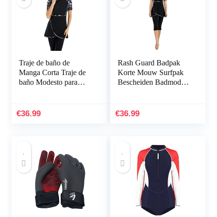
Traje de baño de
Rash Guard Badpak
Manga Corta Traje de
Korte Mouw Surfpak
baño Modesto para
Bescheiden Badmode
Mujer Traje de baño
voor Vrouwen Burkini
Modesto Traje de Surf
Beachwear Kostuum
Ropa de Playa Burkini
Bescheiden Zwempak
€
36.99
€
36.99