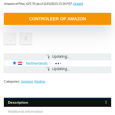
Amazon.nl Price:
€
25.70
(as of 11/01/2023 15:19 PST-
Details
)
CONTROLEER OP AMAZON
Updating...
Netherlands
-
Updating...
Categories:
Jongens
,
Kleding
Description
Additional information