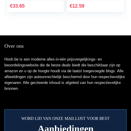
islamitische,
Yogasokken
€
33.65
€
12.59
Arabische…
Sneldrogend Surfen…
Over ons
Hooh.be is een moderne alles-in-één prijsvergelijkings- en
beoordelingswebsite die de beste deals biedt die beschikbaar zijn op
amazon en u op de hoogte houdt via de laatst toegevoegde blogs. Alle
afbeeldingen zijn auteursrechtelijk beschermd door hun respectievelijke
eigenaren. Alle geciteerde inhoud is afgeleid van hun respectievelijke
bronnen.
WORD LID VAN ONZE MAILLIJST VOOR BEST
Aanbiedingen