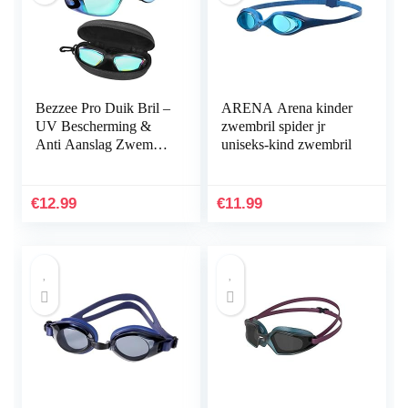
Bezzee Pro Duik Bril –
ARENA Arena kinder
UV Bescherming &
zwembril spider jr
Anti Aanslag Zwembril
uniseks-kind zwembril
met Opslag Doosje –
Lek Vrij & Aanpasbare
Siliconen Band…
€
12.99
€
11.99