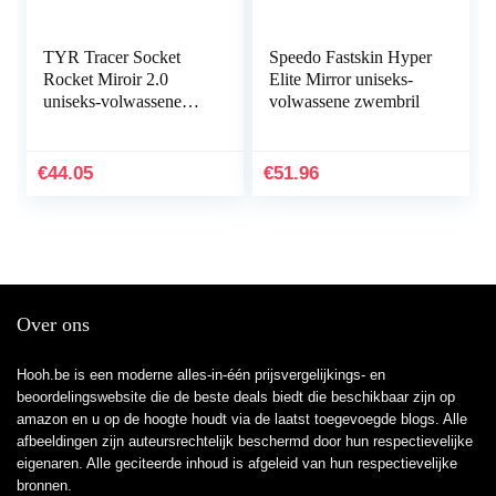
TYR Tracer Socket
Speedo Fastskin Hyper
Rocket Miroir 2.0
Elite Mirror uniseks-
uniseks-volwassene
volwassene zwembril
zwembrillen
€
44.05
€
51.96
Over ons
Hooh.be is een moderne alles-in-één prijsvergelijkings- en
beoordelingswebsite die de beste deals biedt die beschikbaar zijn op
amazon en u op de hoogte houdt via de laatst toegevoegde blogs. Alle
afbeeldingen zijn auteursrechtelijk beschermd door hun respectievelijke
eigenaren. Alle geciteerde inhoud is afgeleid van hun respectievelijke
bronnen.