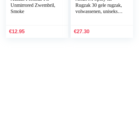
Unmirrored Zwembril,
Rugzak 30 gele rugzak,
Smoke
volwassenen, uniseks,
marineblauw/neon
(meerkleurig),
eenheidsmaat
€
12.95
€
27.30