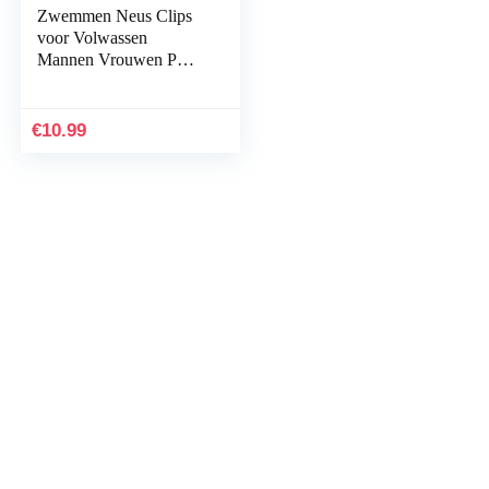
Zwemmen Neus Clips
voor Volwassen
Mannen Vrouwen PVC
Siliconen Zwemmen
Neus Stekkers (Clear
Blauw) 5 Stks
€
10.99