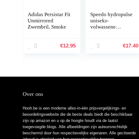
Adidas Persistar Fit
Speedo hydropulse
Unmirrored
uniseks-
Zwembril, Smoke
volwassene
zwembril
€
12.95
€
17.40
Over ons
Hooh.be is een moderne alles-in-één prijsvergelijkings- en
beoordelingswebsite die de beste deals biedt die beschikbaar
zijn op amazon en u op de hoogte houdt via de laatst
toegevoegde blogs. Alle afbeeldingen zijn auteursrechtelijk
beschermd door hun respectievelijke eigenaren. Alle geciteerde