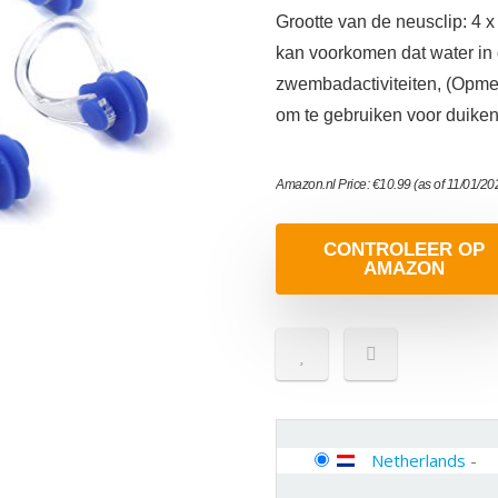
Grootte van de neusclip: 4 x
kan voorkomen dat water in 
zwembadactiviteiten, (Opmer
om te gebruiken voor duiken
Amazon.nl Price:
€
10.99
(as of 11/01/2
CONTROLEER OP
AMAZON
Netherlands
-