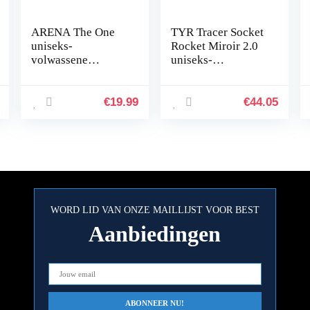
ARENA The One
TYR Tracer Socket
uniseks-
Rocket Miroir 2.0
volwassene
uniseks-
Zwembril.
volwassene
zwembrillen
€
19.99
€
44.05
WORD LID VAN ONZE MAILLIJST VOOR BEST
Aanbiedingen