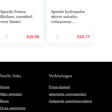
Speedo Futura
Speedo hydropulse
Biofuse, zwembril
mirror uniseks-
voor dames
volwassene
zwembril
€
20.95
€
24.77
Snelle links
Verklaringen
Home
Privacybeleid
Alles winkelen
algemene voorwaarden
Blogs
Gelieerde openbaarmaking
Onze webshops