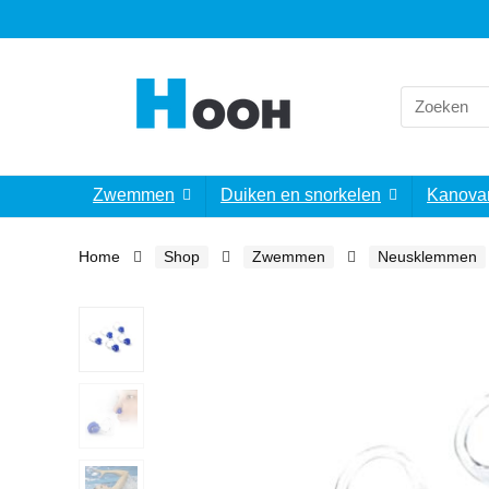
Search
for:
Zwemmen
Duiken en snorkelen
Kanova
Home
Shop
Zwemmen
Neusklemmen