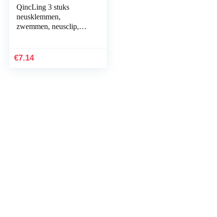
QincLing 3 stuks
neusklemmen,
zwemmen, neusclip,
zachte siliconen
zwemtraining,
neusbescherming,
€
7.14
waterdicht…