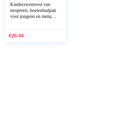
Kinderzwemvest van
neopreen, boeienbadpak
voor jongens en meisjes,
zwemjas, drijvende
badmode
€
26.44