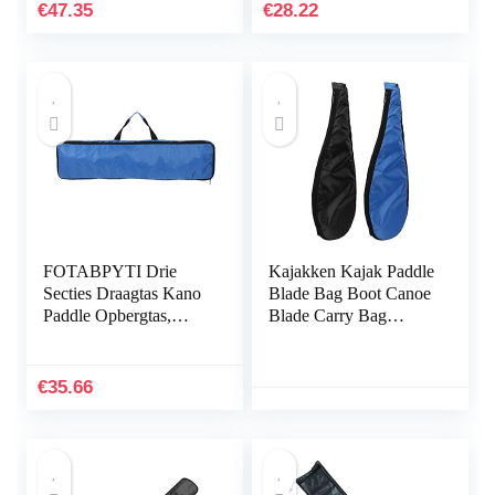
Storage Wordt
koppen…
€
47.35
€
28.22
gebruikt…
FOTABPYTI Drie
Kajakken Kajak Paddle
Secties Draagtas Kano
Blade Bag Boot Canoe
Paddle Opbergtas,
Blade Carry Bag
Paddle Draagtas, Kajak
Stand-up Peddel
Paddle Bag,
Storage
93x22x4cm
€
35.66
Surfboard…