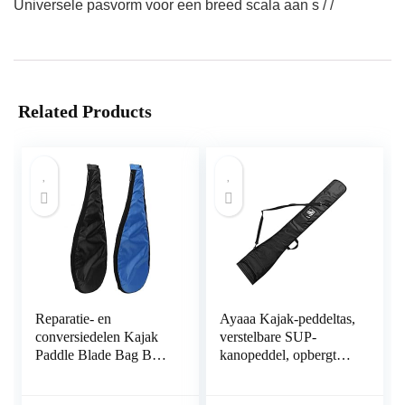
Universele pasvorm voor een breed scala aan s / /
Related Products
Reparatie- en
Ayaaa Kajak-peddeltas,
conversiedelen Kajak
verstelbare SUP-
Paddle Blade Bag Boot
kanopeddel, opbergtas,
Canoe Blade Carry
marine, vissers, paddle,
Bag Stand-up Peddel
draagtas, voor dubbele