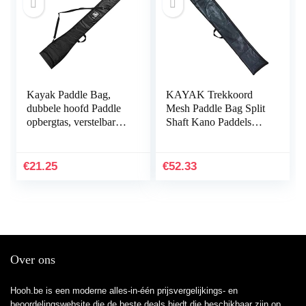
Kayak Paddle Bag,
KAYAK Trekkoord
dubbele hoofd Paddle
Mesh Paddle Bag Split
opbergtas, verstelbare
Shaft Kano Paddels
SUP kano peddels,
Cover Opslag
opbergtas, waterdicht,
Transport Kajak Oar
voor 2-delige…
Bag
€
21.25
€
52.33
Over ons
Hooh.be is een moderne alles-in-één prijsvergelijkings- en
beoordelingswebsite die de beste deals biedt die beschikbaar zijn op