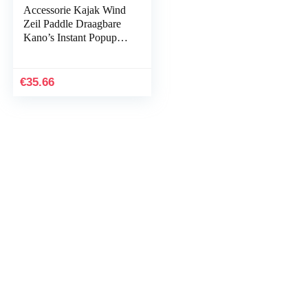
Accessorie Kajak Wind
Zeil Paddle Draagbare
Kano’s Instant Popup
Downwind Zeil Kit
Kajak voor Opblaasbare
Boten…
€
35.66