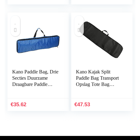
Kano Paddle Bag, Drie
Kano Kajak Split
Secties Duurzame
Paddle Bag Transport
Draagbare Paddle
Opslag Tote Bag
Draagtas, 93x22x4cm
Waterdichte
Surfboard Liefhebbers
Gewatteerde Cover
voor Kajak Kano
Draagtas
€
35.62
€
47.53
(blauw…