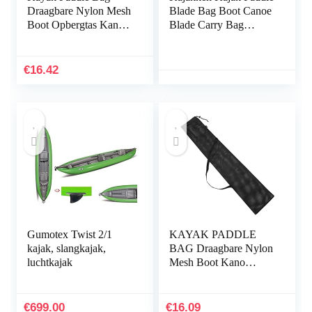
Draagbare Nylon Mesh
Blade Bag Boot Canoe
Boot Opbergtas Kano
Blade Carry Bag
Paddle Pouch met
Stand-up Peddel
verstelbare riem
Storage
€
16.42
Gumotex Twist 2/1
KAYAK PADDLE
kajak, slangkajak,
BAG Draagbare Nylon
luchtkajak
Mesh Boot Kano
Paddle Pouch met
verstelbare riem
Duurzaam
€
699.00
€
16.09