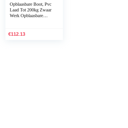
Opblaasbare Boot, Pvc
Laad Tot 200kg Zwaar
Werk Opblaasbare
Kajak Kano Met
Trekkoord 3
Luchtkamers
€
112.13
Opblaasbare…