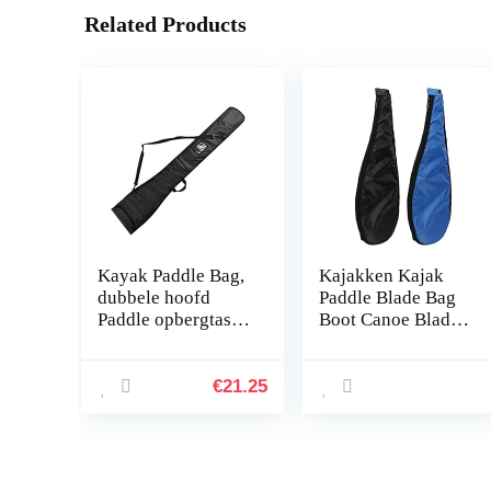
Related Products
Kayak Paddle Bag,
Kajakken Kajak
dubbele hoofd
Paddle Blade Bag
Paddle opbergtas,
Boot Canoe Blade
verstelbare SUP
Carry Bag Stand-up
kano peddels,
Peddel Storage
opbergtas,
€
21.25
waterdicht, voor 2-
delige…