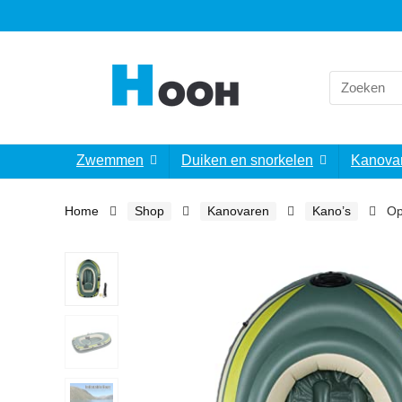
Search
for:
Zwemmen
Duiken en snorkelen
Kanova
Home
Shop
Kanovaren
Kano’s
Op