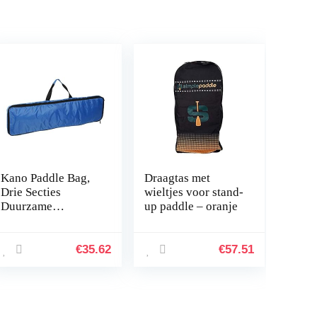
Kano Paddle Bag,
Draagtas met
Drie Secties
wieltjes voor stand-
Duurzame
up paddle – oranje
Draagbare Paddle
Draagtas,
93x22x4cm
€
35.62
€
57.51
Surfboard
Liefhebbers voor
Kajak Kano
(blauw…