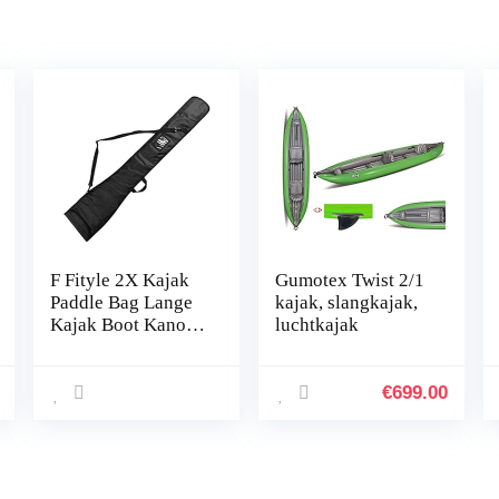
F Fityle 2X Kajak
Gumotex Twist 2/1
Paddle Bag Lange
kajak, slangkajak,
Kajak Boot Kano
luchtkajak
Paddle Opbergtas
Houder Tas Cover
Duurzaam
€
699.00
Draagwerk