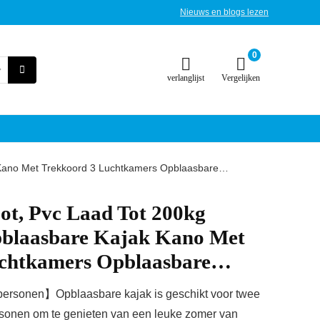
Nieuws en blogs lezen
0
verlanglijst
Vergelijken
 Kano Met Trekkoord 3 Luchtkamers Opblaasbare…
ot, Pvc Laad Tot 200kg
blaasbare Kajak Kano Met
uchtkamers Opblaasbare…
personen】Opblaasbare kajak is geschikt voor twee
rsonen om te genieten van een leuke zomer van