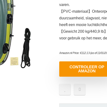
varen.
【PVC-materiaal】Ontworpen 
duurzaamheid, slagvast, nie
heeft een mooie luchtdichth
【Gewicht 200 kg/440,9 lb】 H
voor gebruik op het meer, de
Amazon.nl Price:
€
112.13
(as of 11/01/
CONTROLEER OP
AMAZON