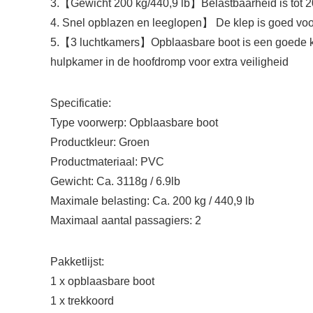
3.【Gewicht 200 kg/440,9 lb】Belastbaarheid is tot 200
4. Snel opblazen en leeglopen】 De klep is goed voo
5.【3 luchtkamers】Opblaasbare boot is een goede keu
hulpkamer in de hoofdromp voor extra veiligheid
Specificatie:
Type voorwerp: Opblaasbare boot
Productkleur: Groen
Productmateriaal: PVC
Gewicht: Ca. 3118g / 6.9lb
Maximale belasting: Ca. 200 kg / 440,9 lb
Maximaal aantal passagiers: 2
Pakketlijst:
1 x opblaasbare boot
1 x trekkoord