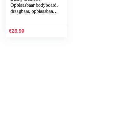
Opblaasbaar bodyboard,
draagbaar, opblaasbaar,
zeesurfplank met
handgreep, voor
kinderen, surfen
€
26.99