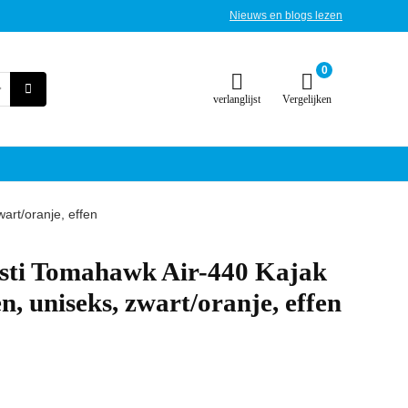
Nieuws en blogs lezen
0
verlanglijst
Vergelijken
art/oranje, effen
sti Tomahawk Air-440 Kajak
, uniseks, zwart/oranje, effen