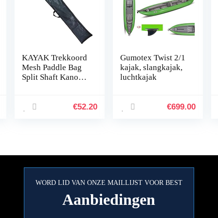
KAYAK Trekkoord
Gumotex Twist 2/1
Mesh Paddle Bag
kajak, slangkajak,
Split Shaft Kano
luchtkajak
Paddels Cover
Opslag Transport
Kajak Oar Bag
€
52.20
€
699.00
Kayak Accessoires
WORD LID VAN ONZE MAILLIJST VOOR BEST
Aanbiedingen