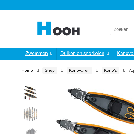
Search
for:
Zwemmen
Duiken en snorkelen
Kanova
Home
Shop
Kanovaren
Kano’s
Aq