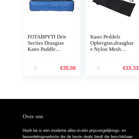
FOTABPYTI Drie
Kano Peddels
Secties Draagtas
Opbergtas,draagbar
Kano Paddle
e Nylon Mesh
Opbergtas, Paddle
Opvouwbare Kano
Draagtas, Kajak
Peddels Draagtas
Paddle Bag,
met Verstelbare
€
35.66
€
15.33
93x22x4cm
Riem
Surfboard…
Over ons
Hooh.be is een moderne alles-in-één prijsvergelijkings- en
beoordelingswebsite die de beste deals biedt die beschikbaar