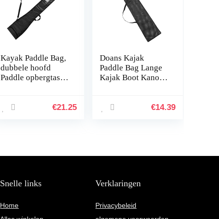
Kayak Paddle Bag,
Doans Kajak
dubbele hoofd
Paddle Bag Lange
Paddle opbergtas,
Kajak Boot Kano
verstelbare SUP
Paddle Opbergtas
kano peddels,
Split Shaft Kano
opbergtas,
SUP Paddles Cover
€
21.25
€
14.39
waterdicht, voor 2-
Opbergtas te koop
delige…
Snelle links
Verklaringen
Home
Privacybeleid