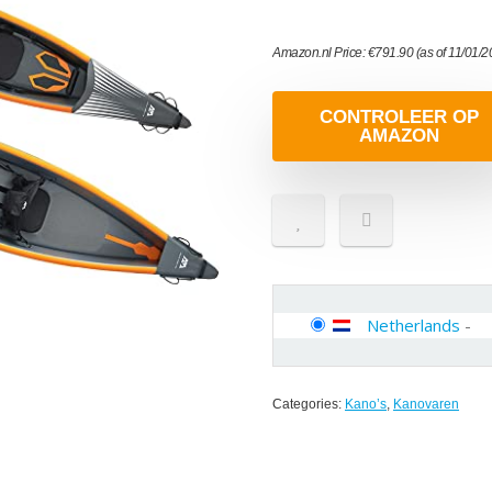
Amazon.nl Price:
€
791.90
(as of 11/01/
CONTROLEER OP
AMAZON
Netherlands
-
Categories:
Kano’s
,
Kanovaren