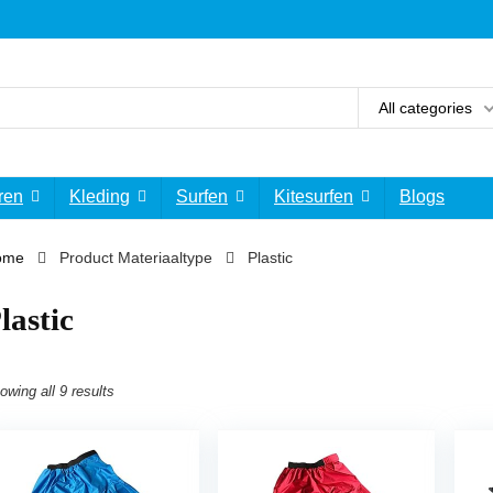
All categories
ren
Kleding
Surfen
Kitesurfen
Blogs
ome
Product Materiaaltype
‎Plastic
Plastic
owing all 9 results