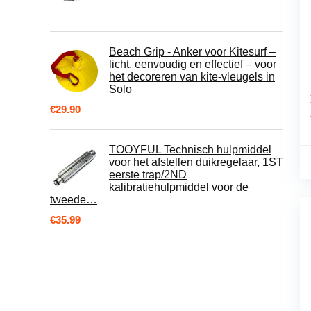
Beach Grip - Anker voor Kitesurf –
licht, eenvoudig en effectief – voor
het decoreren van kite-vleugels in
Solo
€
29.90
TOOYFUL Technisch hulpmiddel
voor het afstellen duikregelaar, 1ST
eerste trap/2ND
kalibratiehulpmiddel voor de
tweede…
€
35.99