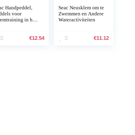
ac Handpeddel,
Seac Neusklem om te
ddels voor
Zwemmen en Andere
emtraining in het
Wateractiviteiten
embad of op zee
€
12.54
€
11.12