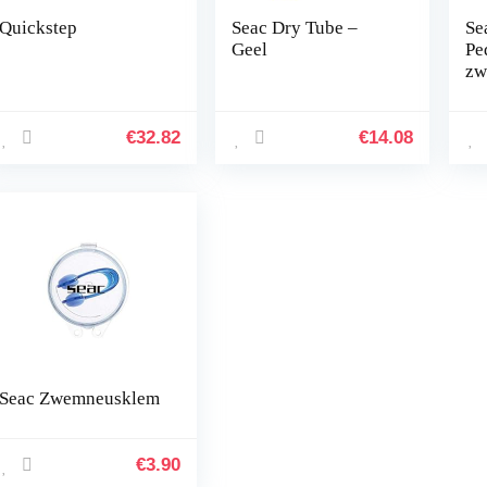
Quickstep
Seac Dry Tube –
Se
Geel
Pe
zw
zw
€
32.82
€
14.08
Seac Zwemneusklem
€
3.90