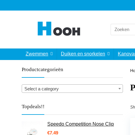
Search
for:
Zwemmen
Duiken en snorkelen
Kanova
Productcategorieën
H
‎
Select a category
Topdeals!!
Sh
Speedo Competition Nose Clip
€
7.49