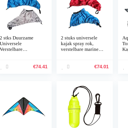
2 stks Duurzame
2 stuks universele
Aq
Universele
kajak spray rok,
To
Verstelbare
verstelbare marine
Ka
Waterdichte Sport
kano boot dek
vo
Kajak Kano Boot
cockpit cover
un
Cockpit Spray Rok
vervanging,
zw
€
74.41
€
74.01
Deck Sprayskirt
instelbaar
Cover for de…