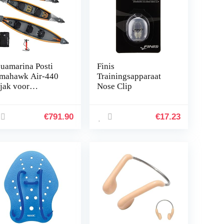
uamarina Posti
Finis
mahawk Air-440
Trainingsapparaat
jak voor
Nose Clip
lwassenen,
iseks,
art/oranje, effen
€
791.90
€
17.23