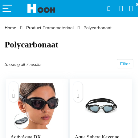
0
Home
Product Framemateriaal
‎Polycarbonaat
‎Polycarbonaat
Filter
Showing all 7 results
AqtivAqua DX
Aqua Sphere Kayenne