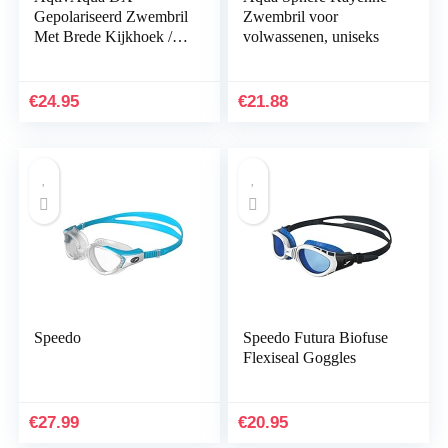
Gepolariseerd Zwembril
Zwembril voor
Met Brede Kijkhoek //
volwassenen, uniseks
Zwemtrainingen – Open
Water // Outdoor en
Indoor
€
24.95
€
21.88
Speedo
Speedo Futura Biofuse
Flexiseal Goggles
€
27.99
€
20.95