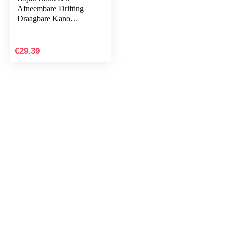
Afneembare Drifting
Draagbare Kano
Rugleuning Duurzaam
EVA Accessoires
Antislip Verstelbare
€
29.39
Padded…