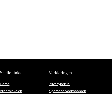
Snelle links
Verklaringen
Home
Privacybeleid
Alles winkelen
algemene voorwaarden
Blogs
Gelieerde openbaarmaking
Onze webshops