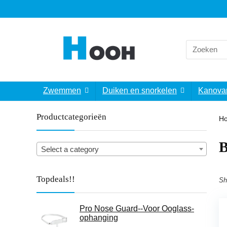
Search
for:
Zwemmen
Duiken en snorkelen
Kanova
Productcategorieën
H
‎
Select a category
Topdeals!!
Sh
Pro Nose Guard--Voor Ooglass-
ophanging