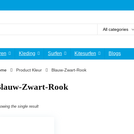
All categories
ren
Kleding
Surfen
Kitesurfen
Blogs
ome
Product Kleur
‎Blauw-Zwart-Rook
Blauw-Zwart-Rook
owing the single result