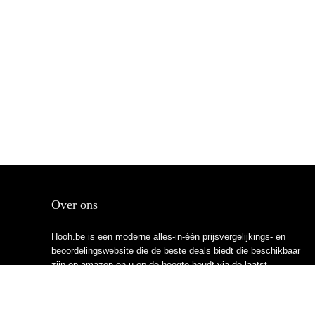
Over ons
Hooh.be is een moderne alles-in-één prijsvergelijkings- en
beoordelingswebsite die de beste deals biedt die beschikbaar
zijn op amazon en u op de hoogte houdt via de laatst
toegevoegde blogs. Alle afbeeldingen zijn auteursrechtelijk
beschermd door hun respectievelijke eigenaren. Alle geciteerde
inhoud is afgeleid van hun respectievelijke bronnen.