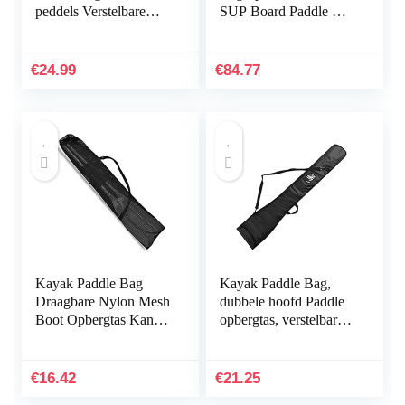
peddels Verstelbare
SUP Board Paddle Bag
SUP Kano Paddles
met Sling Handgreep
Opbergtas Marine
Peddels Cover Opslag
Vissen Paddle Draagtas
Mesh Bag (Color…
€
24.99
€
84.77
Kayak Paddle Bag
Kayak Paddle Bag,
Draagbare Nylon Mesh
dubbele hoofd Paddle
Boot Opbergtas Kano
opbergtas, verstelbare
Paddle Pouch met
SUP kano peddels,
verstelbare riem
opbergtas, waterdicht,
voor 2-delige…
€
16.42
€
21.25