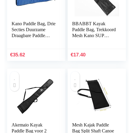
Kano Paddle Bag, Drie
BBABBT Kayak
Secties Duurzame
Paddle Bag, Trekkoord
Draagbare Paddle
Mesh Kano SUP
Draagtas, 93x22x4cm
Paddles Opbergtas,
Surfboard Liefhebbers
Marine Fishing Paddle
voor Kajak Kano
Draagtas, Gemakkelijk
€
35.62
€
17.40
(blauw…
te…
Akemaio Kayak
Mesh Kajak Paddle
Paddle Bag voor 2
Bag Split Shaft Canoe