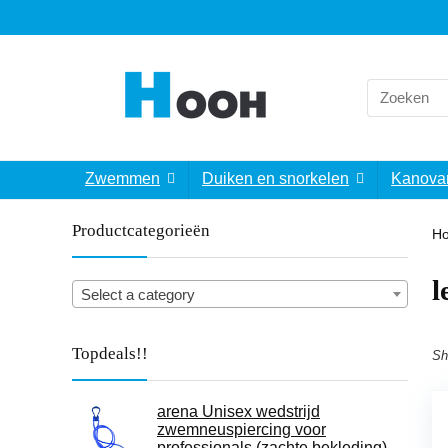
Search
for:
Zwemmen
Duiken en snorkelen
Kanova
Productcategorieën
H
‎
Select a category
Topdeals!!
Sh
arena Unisex wedstrijd
zwemneuspiercing voor
professionals (zachte bekleding)