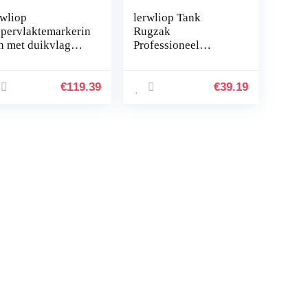
rwliop
lerwliop Tank
pervlaktemarkerin
Rugzak
n met duikvlag
Professioneel
ge
Snorkelen
chtbaarheidsboei
Gereedschap Snorkel
ikuitrusting
Tanks Bord Zuurstof
€
119.39
€
39.19
ijfvermogen
Fles Houder Water
eveiligheid…
Sport Gereedschap