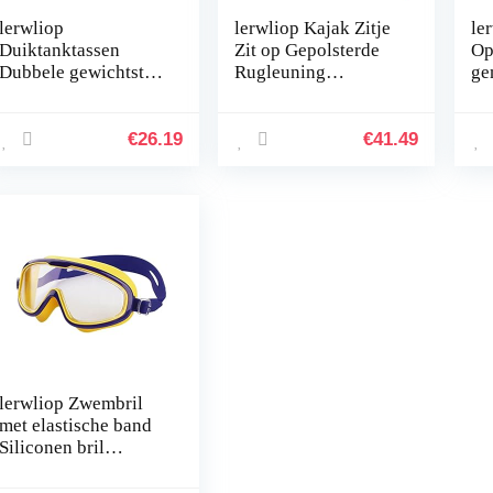
lerwliop
lerwliop Kajak Zitje
le
Duiktanktassen
Zit op Gepolsterde
Op
Dubbele gewichtstas
Rugleuning
ge
Onderwater
Afneembare
Ho
Professionele
Sneldrogende
zi
draagtas Zak met
Rugsteun Pad Buiten
Du
€
26.19
€
41.49
ritssluiting
Drifting Kanovaren
Dr
Snorkelaccessoires
Vissen
Ze
lerwliop Zwembril
met elastische band
Siliconen bril
Waterdichte HD-lens
Brillen Brillen