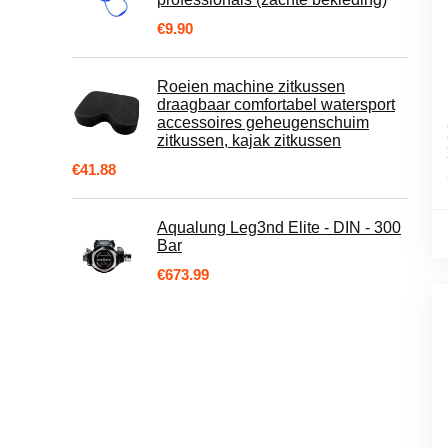
€
9.90
Roeien machine zitkussen
draagbaar comfortabel watersport
accessoires geheugenschuim
zitkussen, kajak zitkussen
€
41.88
Aqualung Leg3nd Elite - DIN - 300
Bar
€
673.99