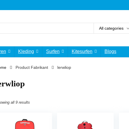
All categories
ren
Kleding
Surfen
Kitesurfen
Blogs
ome
Product Fabrikant
‎lerwliop
lerwliop
owing all 9 results