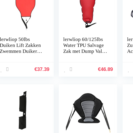
lerwliop 50lbs
lerwliop 60/125lbs
le
Duiken Lift Zakken
Water TPU Salvage
Zu
Zwemmen Duiker
Zak met Dump Valve
Ac
Professionele
Gear Zwemmen
Aa
Snorkelen Sport TPU
Onderwater Duiker
Ja
Bergingszak met
Professionele Werk
du
€
37.39
€
46.89
Dump Valve Gear
Duiken Lift…
ru