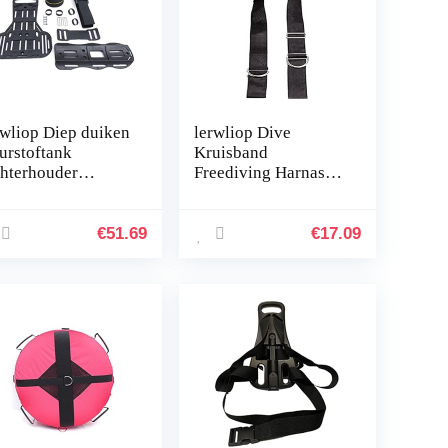
rwliop Diep duiken
lerwliop Dive
urstoftank
Kruisband
hterhouder
Freediving Harnas
ngepaste montage
Backmount Slijtvast
s Gasband Heavy-
Snorkelen
ty accessoire -
Professionele
€
51.69
€
17.09
gzak met hoge…
Freediving Webbing