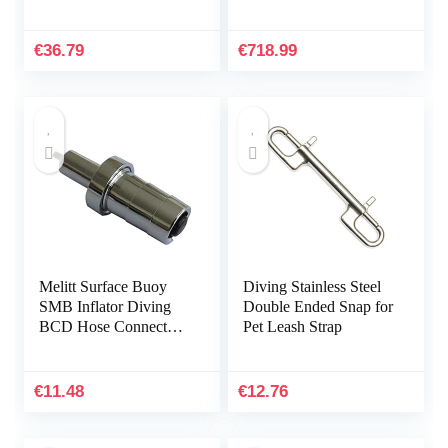
p Messing Tweede fase
duurzaam –
Kalibratiegereedschap
Onderhoud
€
36.79
€
718.99
Melitt Surface Buoy
Diving Stainless Steel
SMB Inflator Diving
Double Ended Snap for
BCD Hose Connector
Pet Leash Strap
Adaptor One-Way
Valve Accessories
44mm
€
11.48
€
12.76