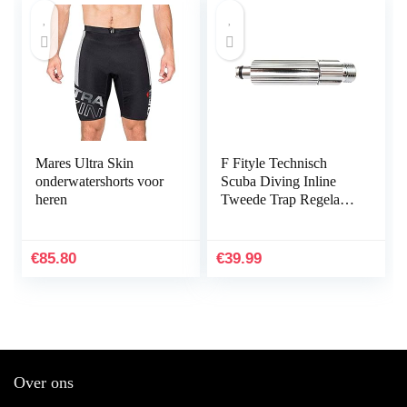
Mares Ultra Skin
F Fityle Technisch
onderwatershorts voor
Scuba Diving Inline
heren
Tweede Trap Regelaar
Aanpassingsgereedscha
p
€
85.80
€
39.99
Over ons