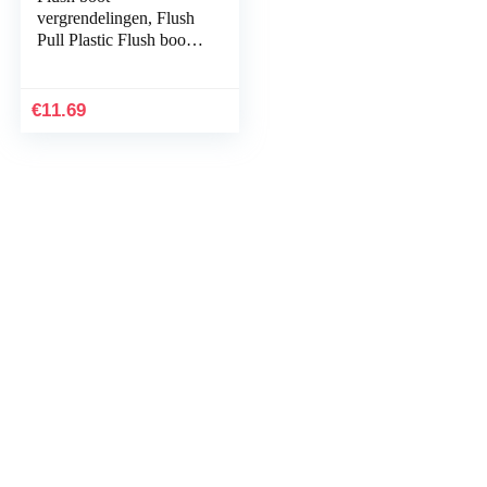
vergrendelingen, Flush
Pull Plastic Flush boot
vergrendelingen
Lichtgewicht boot Flush
Pull Vergrendeling…
€
11.69