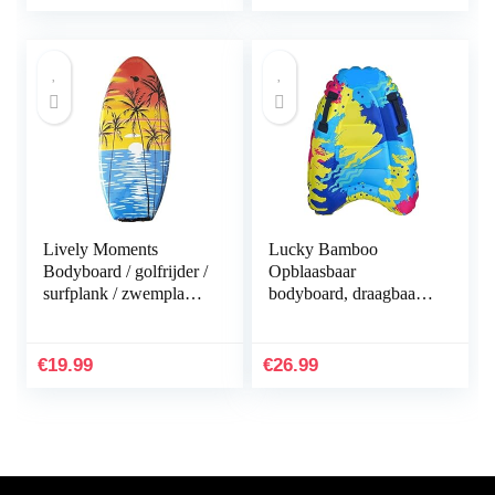
Lively Moments
Lucky Bamboo
Bodyboard / golfrijder /
Opblaasbaar
surfplank / zwemplank
bodyboard, draagbaar,
Tropical Sun ca. 100
opblaasbaar,
cm
zeesurfplank met
handgreep, voor
€
19.99
€
26.99
kinderen, surfen