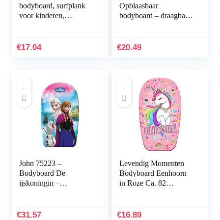
bodyboard, surfplank
Opblaasbaar
voor kinderen,
bodyboard – draagbaar
opblaasbaar, bodyboard
zwemplank met
voor kinderen met
handgrepen – voor
handgrepen, mini…
zwemmen, leren,
€
17.04
€
20.49
zwembad, aquaplane
voor het…
John 75223 –
Levendig Momenten
Bodyboard De
Bodyboard Eenhoorn
ijskoningin –
in Roze Ca. 82
zwemplank, zwemhulp
cm/Eenhoorn
voor kinderen
Zwembord/Surfer/Bod
y Board
€
31.57
€
16.89