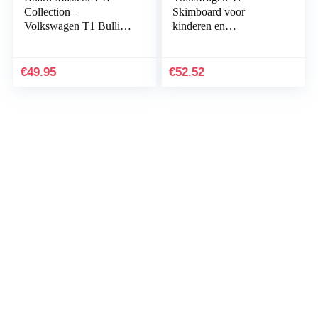
Collection –
Skimboard voor
Volkswagen T1 Bulli
kinderen en
bus skimboard van echt
volwassenen – VW
hout (104 cm) (front
Pintail Beginner Skim
rood/natuur)
Board 7 Ply Houten
€
49.95
€
52.52
Skimmer – Meerdere
ontwerpen