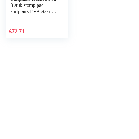
3 stuk stomp pad
surfplank EVA staartpad
met 3M zelfklevende
pasvorm voor
longboard, bordt…
€
72.71