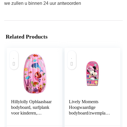
we zullen u binnen 24 uur antwoorden
Related Products
Hillylolly Opblaasbaar
Lively Moments
bodyboard, surfplank
Hoogwaardige
voor kinderen,
bodyboard/zwemplank
opblaasbaar, bodyboard
van Disney Minnie
voor kinderen met
Mouse – Being