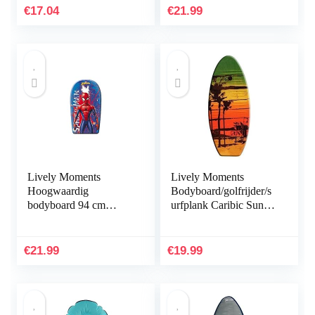
handgrepen, mini…
Fabulous ca. 84 cm
€
17.04
€
21.99
Lively Moments
Lively Moments
Hoogwaardig
Bodyboard/golfrijder/s
bodyboard 94 cm
urfplank Caribic Sun
Marvel Spider-Man
100 cm
Body Board surfboard
zwemplank
€
21.99
€
19.99