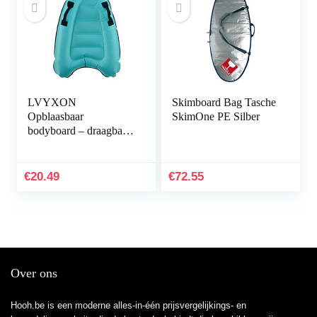
LVYXON
Skimboard Bag Tasche
Opblaasbaar
SkimOne PE Silber
bodyboard – draagbaar
zwemplank met
handgrepen – voor
zwemmen, leren,
€
20.49
€
72.55
zwembad, aquaplane
voor het…
Over ons
Hooh.be is een moderne alles-in-één prijsvergelijkings- en