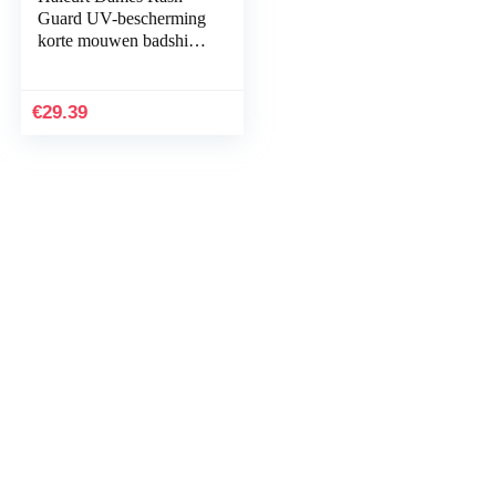
Guard UV-bescherming
korte mouwen badshirt
badmode tankini UPF
50+ grote maat
€
29.39