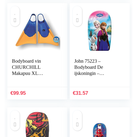
Bodyboard vin
John 75223 –
CHURCHILL
Bodyboard De
Makapuu XL
ijskoningin –
blauw/geel
zwemplank, zwemhulp
voor kinderen
€
99.95
€
31.57