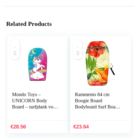
Related Products
Mondo Toys –
Rammento 84 cm
UNICORN Body
Boogie Board
Board – surfplank voor
Bodyboard Surf Board
kinderen, 84 cm –
Float
11213
Kinderen/Volwassenen
& Lijn Plug
€
28.56
€
23.64