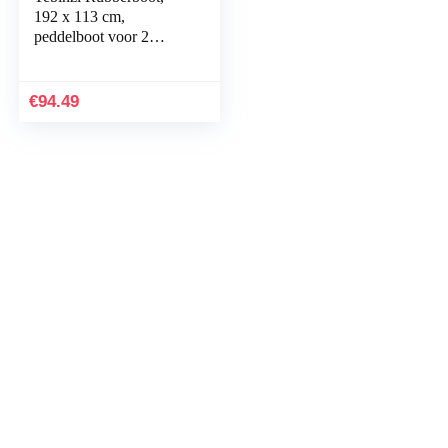
192 x 113 cm,
peddelboot voor 2
personen, kajak,
sportboot, roeiboot,
opblaasbare boot
€
94.49
voor…