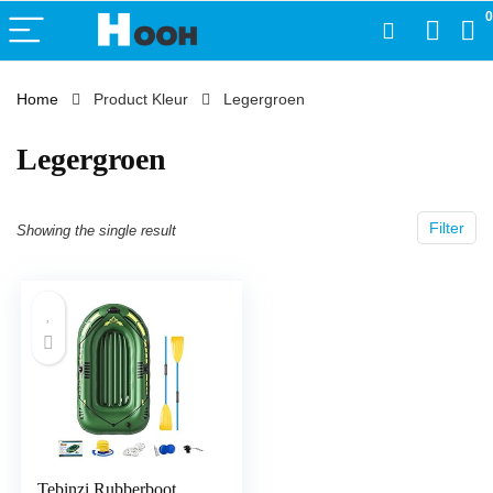
0
Home
Product Kleur
‎Legergroen
‎Legergroen
Filter
Showing the single result
Tebinzi Rubberboot,