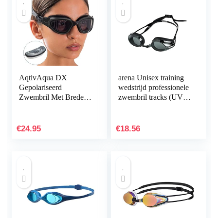
AqtivAqua DX
arena Unisex training
Gepolariseerd
wedstrijd professionele
Zwembril Met Brede
zwembril tracks (UV-
Kijkhoek //
bescherming, anti-
Zwemtrainingen –
condenslaag, harde
Open Water // Outdoor
glazen)
€
24.95
€
18.56
en Indoor