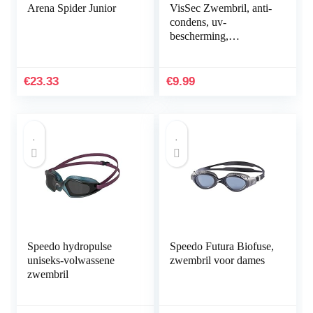
Arena Spider Junior
VisSec Zwembril, anti-
condens, uv-
bescherming,
waterdicht,
volwassenen, uniseks,
gepolariseerde
€
23.33
€
9.99
zwembril met spiegel…
Speedo hydropulse
Speedo Futura Biofuse,
uniseks-volwassene
zwembril voor dames
zwembril