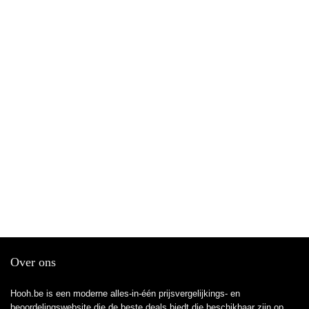
Over ons
Hooh.be is een moderne alles-in-één prijsvergelijkings- en
beoordelingswebsite die de beste deals biedt die beschikbaar zijn op