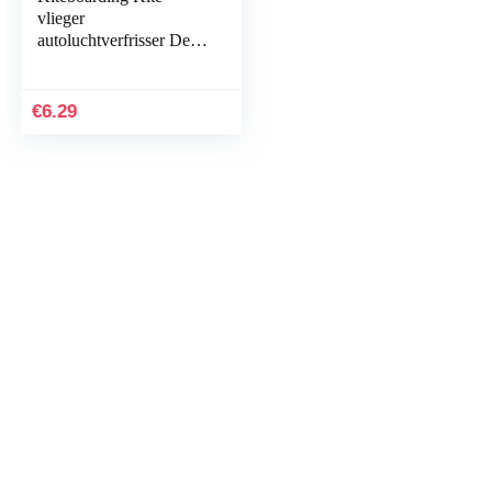
vlieger
autoluchtverfrisser De
geur WHITEWATER |
Fresh Kitesurfing
autogeur
€
6.29