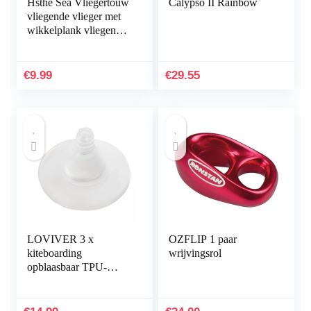
Hsthe Sea Vliegertouw
Calypso II Rainbow
vliegende vlieger met
wikkelplank vliegende
vlieger lijn 100 m pak
van 2 (blauw)
€
9.99
€
29.55
LOVIVER 3 x
OZFLIP 1 paar
kiteboarding
wrijvingsrol
opblaasbaar TPU-
opblaasventiel zonder
zelfklevend, voor
reparatie