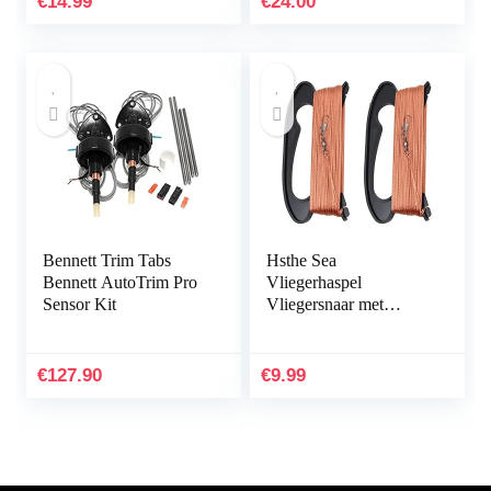
€
14.99
€
24.00
Bennett Trim Tabs
Hsthe Sea
Bennett AutoTrim Pro
Vliegerhaspel
Sensor Kit
Vliegersnaar met
inpakpapier Vliegerlijn
100 m Pack van 2
(zwart)
€
127.90
€
9.99