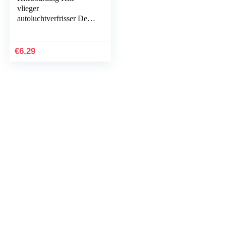
vlieger
autoluchtverfrisser De
geur WHITEWATER |
Fresh Kitesurfing
autogeur
€
6.29