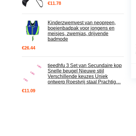
€
11.78
Kinderzwemvest van neopreen,
boeienbadpak voor jongens en
meisjes, zwemjas, drijvende
badmode
€
26.44
tieedhfu 3 Set van Secundaire kop
Snelle beugel Nieuwe stijl
Verschillende keuzes Uniek
ontwerp Roestvrij staal Prachtig…
€
11.09