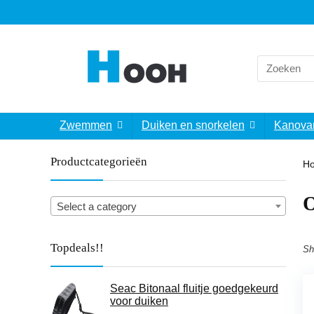
Search
for:
Zwemmen
Duiken en snorkelen
Kanova
Productcategorieën
H
O
Select a category
Topdeals!!
Sh
Seac Bitonaal fluitje goedgekeurd
voor duiken