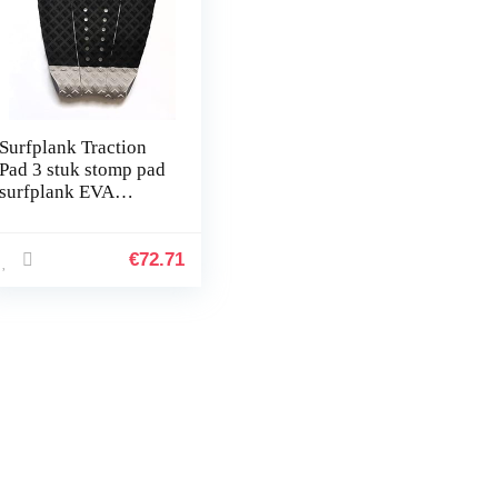
Surfplank Traction
Pad 3 stuk stomp pad
surfplank EVA
staartpad met 3M
zelfklevende
pasvorm voor
€
72.71
longboard, bordt…