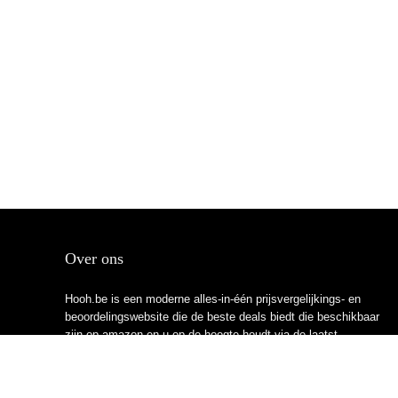
Over ons
Hooh.be is een moderne alles-in-één prijsvergelijkings- en
beoordelingswebsite die de beste deals biedt die beschikbaar
zijn op amazon en u op de hoogte houdt via de laatst
toegevoegde blogs. Alle afbeeldingen zijn auteursrechtelijk
beschermd door hun respectievelijke eigenaren. Alle geciteerde
inhoud is afgeleid van hun respectievelijke bronnen.