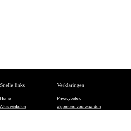
Snelle links
Verklaringen
Home
Privacybeleid
Alles winkelen
algemene voorwaarden
Blogs
Gelieerde openbaarmaking
Onze webshops