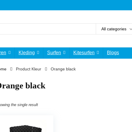
All categories
ren
Kleding
Surfen
Kitesurfen
Blogs
ome
Product Kleur
Orange black
range black
owing the single result