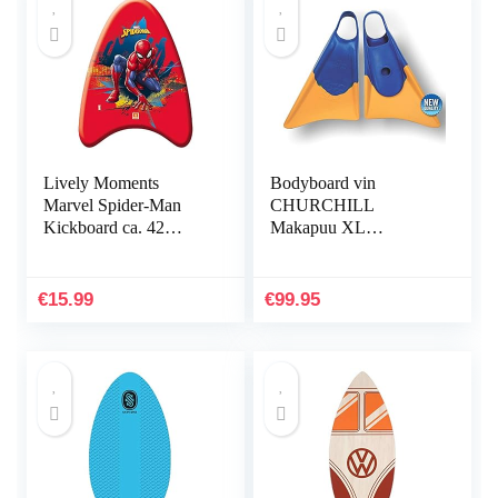
Lively Moments
Bodyboard vin
Marvel Spider-Man
CHURCHILL
Kickboard ca. 42
Makapuu XL
cm/kleine
blauw/geel
bodyboard/zwemplank/
surfboard
€
15.99
€
99.95