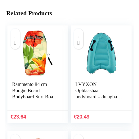
Related Products
Rammento 84 cm
LVYXON
Boogie Board
Opblaasbaar
Bodyboard Surf Board
bodyboard – draagbaar
Float
zwemplank met
Kinderen/Volwassenen
handgrepen – voor
& Lijn Plug
zwemmen, leren,
€
23.64
€
20.49
zwembad, aquaplane
voor het…