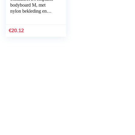
bodyboard M, met
nylon bekleding en
EPS-schuimstofkern, 69
x 45 cm, max. belasting:
60 kg, 970216
€
20.12