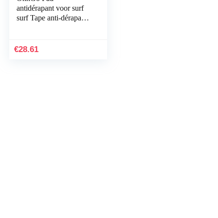
antidérapant voor surf
surf Tape anti-dérapant
de pe de surf 3PCS Surf
Tractie antislip Mat
EVA Deck Pad Surf…
€
28.61