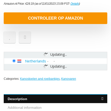
Amazon.nl Price:
€
28.19
(as of 11/01/2023 15:09 PST-
Details
)
CONTROLEER OP AMAZON
Updating...
Netherlands
-
Updating...
Categories:
Kanostoelen and roeibankjes
,
Kanovaren
Description
Additional information