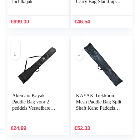
luchtkajak
Carry Bag Stand-up
Peddel Storage (Color :
BLACK)
€
699.00
€
46.54
Akemaio Kayak
KAYAK Trekkoord
Paddle Bag voor 2
Mesh Paddle Bag Split
peddels Verstelbare
Shaft Kano Paddels
SUP Kano Paddles
Cover Opslag
Opbergtas Marine
Transport Kajak Oar
Vissen Paddle Draagtas
Bag
€
24.99
€
52.33