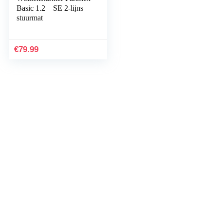
Basic 1.2 – SE 2-lijns
stuurmat
€
79.99