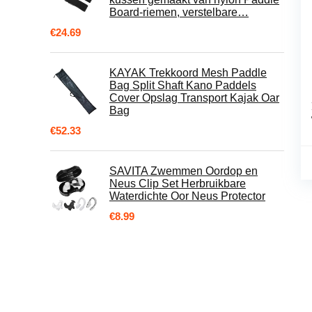
Board-riemen, verstelbare…
€
24.69
KAYAK Trekkoord Mesh Paddle
Bag Split Shaft Kano Paddels
Cover Opslag Transport Kajak Oar
Bag
€
52.33
SAVITA Zwemmen Oordop en
Neus Clip Set Herbruikbare
Waterdichte Oor Neus Protector
€
8.99