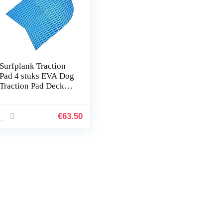
Surfplank Traction
Pad 4 stuks EVA Dog
Traction Pad Deck
Grip Mat Anti-Slip
Tail Pad voor SUP
Paddleboard
€
63.50
Longboard…