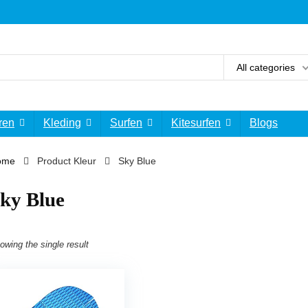
All categories
ren
Kleding
Surfen
Kitesurfen
Blogs
ome
Product Kleur
Sky Blue
ky Blue
owing the single result