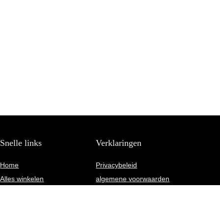
Snelle links
Verklaringen
Home
Privacybeleid
Alles winkelen
algemene voorwaarden
Blogs
Gelieerde openbaarmaking
Onze webshops