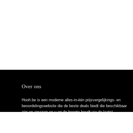
Over ons
Hooh.be is een moderne alles-in-één prijsvergelijkings- en
beoordelingswebsite die de beste deals biedt die beschikbaar
zijn op amazon en u op de hoogte houdt via de laatst
toegevoegde blogs. Alle afbeeldingen zijn auteursrechtelijk
beschermd door hun respectievelijke eigenaren. Alle geciteerde
inhoud is afgeleid van hun respectievelijke bronnen.