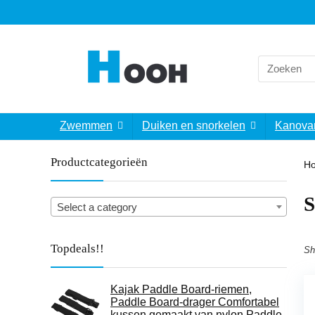
Search
for:
Zwemmen
Duiken en snorkelen
Kanova
Productcategorieën
H
S
Select a category
Topdeals!!
Sh
Kajak Paddle Board-riemen,
Paddle Board-drager Comfortabel
kussen gemaakt van nylon Paddle