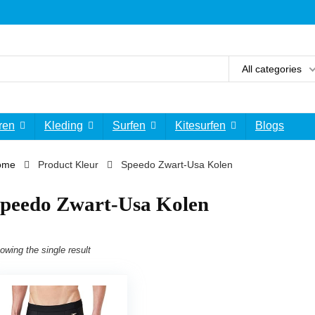
All categories
ren
Kleding
Surfen
Kitesurfen
Blogs
ome
Product Kleur
‎Speedo Zwart-Usa Kolen
Speedo Zwart-Usa Kolen
owing the single result