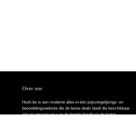
Over ons
Hooh.be is een moderne alles-in-één prijsvergelijkings- en
beoordelingswebsite die de beste deals biedt die beschikbaar
zijn op amazon en u op de hoogte houdt via de laatst
toegevoegde blogs. Alle afbeeldingen zijn auteursrechtelijk
beschermd door hun respectievelijke eigenaren. Alle geciteerde
inhoud is afgeleid van hun respectievelijke bronnen.