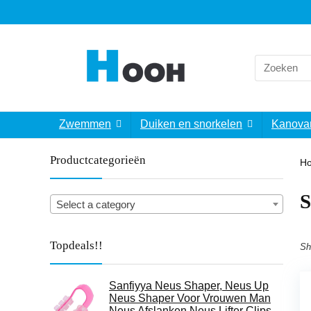
Search
for:
Zwemmen
Duiken en snorkelen
Kanova
Productcategorieën
H
‎
Select a category
Topdeals!!
Sh
Sanfiyya Neus Shaper, Neus Up
Neus Shaper Voor Vrouwen Man
Neus Afslanken Neus Lifter Clips,