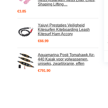
Shaping Lifting…
€
3.85
Yajuyi Prestaties Veiligheid
Kitesurfen Kiteboarding Leash
Kitesurf Harn Accory
€
66.99
Aquamarina Posti Tomahawk Air-
440 Kajak voor volwassenen,
uniseks, zwart/oranje, effen
€
791.90