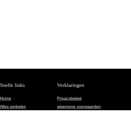
Snelle links
Verklaringen
Home
Privacybeleid
Alles winkelen
algemene voorwaarden
Blogs
Gelieerde openbaarmaking
Onze webshops