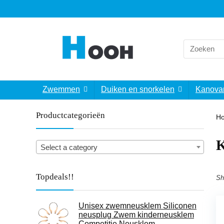
Search
for:
Zwemmen
Duiken en snorkelen
Kanova
Productcategorieën
H
‎
Select a category
Topdeals!!
Sh
Unisex zwemneusklem Siliconen
neusplug Zwem kinderneusklem
Competitie Neusklem