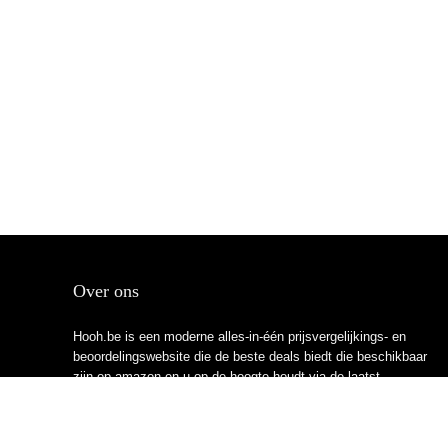
Over ons
Hooh.be is een moderne alles-in-één prijsvergelijkings- en
beoordelingswebsite die de beste deals biedt die beschikbaar
zijn op amazon en u op de hoogte houdt via de laatst
toegevoegde blogs. Alle afbeeldingen zijn auteursrechtelijk
beschermd door hun respectievelijke eigenaren. Alle geciteerde
inhoud is afgeleid van hun respectievelijke bronnen.