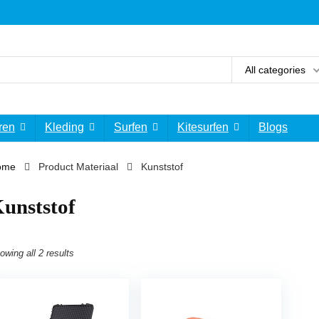
All categories
ren
Kleding
Surfen
Kitesurfen
Blogs
ome
Product Materiaal
‎Kunststof
Kunststof
owing all 2 results