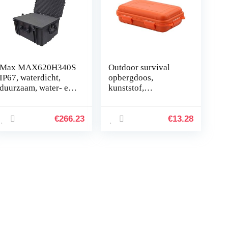
Max MAX620H340S
Outdoor survival
IP67, waterdicht,
opbergdoos,
duurzaam, water- en
kunststof,
materiaalopnamen
schokbestendig,
met flight case hard
waterdicht,
box/trekgreep van
luchtdicht, draagbox
€
266.23
€
13.28
kunststof…
voor outdoor-
activiteiten…