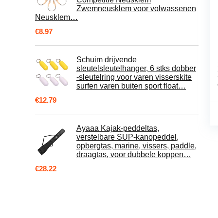
Zwemneusklem voor volwassenen
Neusklem…
€
8.97
Schuim drijvende
sleutelsleutelhanger, 6 stks dobber
-sleutelring voor varen visserskite
surfen varen buiten sport float…
€
12.79
Ayaaa Kajak-peddeltas,
verstelbare SUP-kanopeddel,
opbergtas, marine, vissers, paddle,
draagtas, voor dubbele koppen…
€
28.22