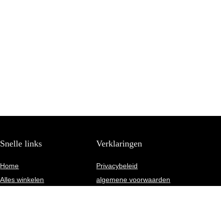
Snelle links
Verklaringen
Home
Privacybeleid
Alles winkelen
algemene voorwaarden
Blogs
Gelieerde openbaarmaking
Onze webshops